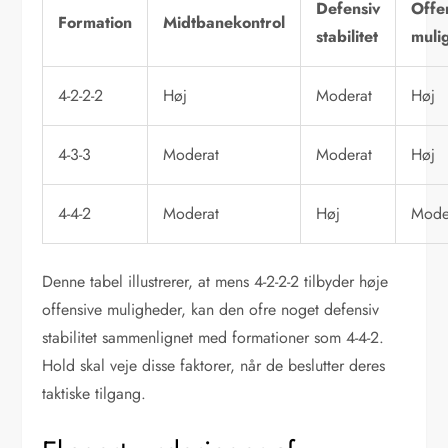
Defensiv
Offe
Formation
Midtbanekontrol
stabilitet
muli
4-2-2-2
Høj
Moderat
Høj
4-3-3
Moderat
Moderat
Høj
4-4-2
Moderat
Høj
Mode
Denne tabel illustrerer, at mens 4-2-2-2 tilbyder høje
offensive muligheder, kan den ofre noget defensiv
stabilitet sammenlignet med formationer som 4-4-2.
Hold skal veje disse faktorer, når de beslutter deres
taktiske tilgang.