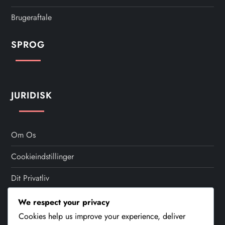
n
Brugeraftale
a
SPROG
t
i
JURIDISK
o
n
Om Os
Cookieindstillinger
Dit Privatliv
Kom I Kontakt
We respect your privacy
Cookies help us improve your experience, deliver
Brugeraftale