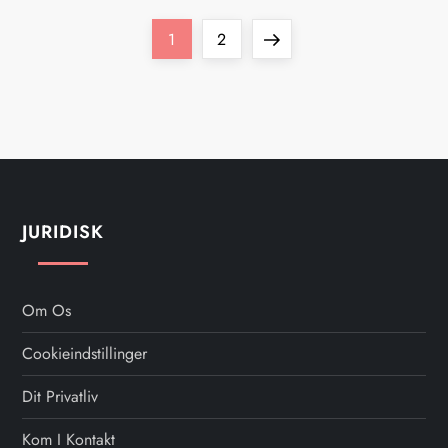
P
Page
Page
Next
1
2
o
page
s
t
s
JURIDISK
p
a
Om Os
Cookieindstillinger
g
Dit Privatliv
i
Kom I Kontakt