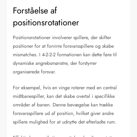
Forståelse af
positionsrotationer
Positionsrotationer involverer spillere, der skifter
positioner for at forvirre forsvarsspillere og skabe
mismatches. I 4-2-2-2 formationen kan dette føre til
dynamiske angrebsmønstre, der forstyrrer
organiserede forsvar.
For eksempel, hvis en vinge roterer med en central
midtbanespiller, kan det skabe overtal i specifikke
områder af banen. Denne bevægelse kan trække
forsvarsspillere ud af position, hvilket giver andre
spillere mulighed for at udnytte det efterladte rum.