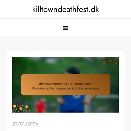
Skip
killtowndeathfest.dk
to
content
22/01/2026