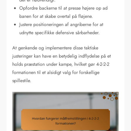
Opfordre backerne til at presse højere op ad
banen for at skabe overtal på fløjene.
Justere positioneringen af angriberne for at
udnytte specifikke defensive sårbarheder.
At genkende og implementere disse taktiske
justeringer kan have en betydelig indflydelse på et
holds præstation under kampe, hvilket gør 4-2-2-2
formationen til et alsidigt valg for forskellige
spillestile.