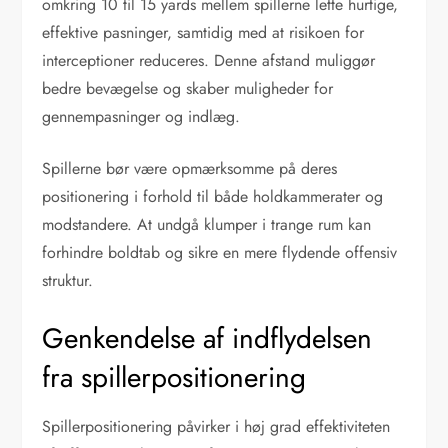
omkring 10 til 15 yards mellem spillerne lette hurtige,
effektive pasninger, samtidig med at risikoen for
interceptioner reduceres. Denne afstand muliggør
bedre bevægelse og skaber muligheder for
gennempasninger og indlæg.
Spillerne bør være opmærksomme på deres
positionering i forhold til både holdkammerater og
modstandere. At undgå klumper i trange rum kan
forhindre boldtab og sikre en mere flydende offensiv
struktur.
Genkendelse af indflydelsen
fra spillerpositionering
Spillerpositionering påvirker i høj grad effektiviteten