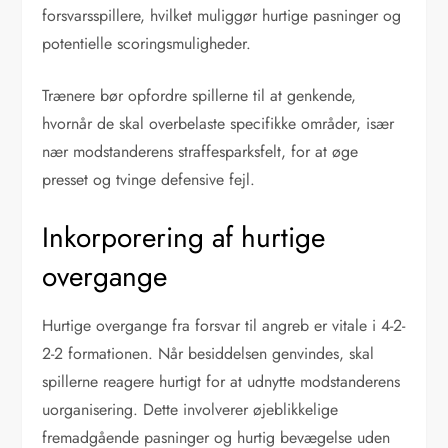
forsvarsspillere, hvilket muliggør hurtige pasninger og
potentielle scoringsmuligheder.
Trænere bør opfordre spillerne til at genkende,
hvornår de skal overbelaste specifikke områder, især
nær modstanderens straffesparksfelt, for at øge
presset og tvinge defensive fejl.
Inkorporering af hurtige
overgange
Hurtige overgange fra forsvar til angreb er vitale i 4-2-
2-2 formationen. Når besiddelsen genvindes, skal
spillerne reagere hurtigt for at udnytte modstanderens
uorganisering. Dette involverer øjeblikkelige
fremadgående pasninger og hurtig bevægelse uden