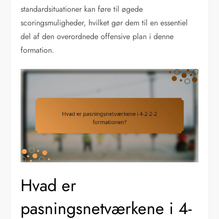
standardsituationer kan føre til øgede
scoringsmuligheder, hvilket gør dem til en essentiel
del af den overordnede offensive plan i denne
formation.
Hvad er
pasningsnetværkene i 4-