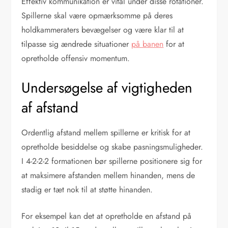
Effektiv kommunikation er vital under disse rotationer.
Spillerne skal være opmærksomme på deres
holdkammeraters bevægelser og være klar til at
tilpasse sig ændrede situationer
på banen
for at
opretholde offensiv momentum.
Undersøgelse af vigtigheden
af afstand
Ordentlig afstand mellem spillerne er kritisk for at
opretholde besiddelse og skabe pasningsmuligheder.
I 4-2-2-2 formationen bør spillerne positionere sig for
at maksimere afstanden mellem hinanden, mens de
stadig er tæt nok til at støtte hinanden.
For eksempel kan det at opretholde en afstand på