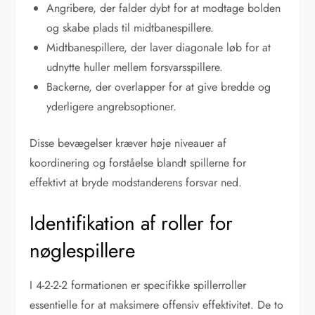
Angribere, der falder dybt for at modtage bolden
og skabe plads til midtbanespillere.
Midtbanespillere, der laver diagonale løb for at
udnytte huller mellem forsvarsspillere.
Backerne, der overlapper for at give bredde og
yderligere angrebsoptioner.
Disse bevægelser kræver høje niveauer af
koordinering og forståelse blandt spillerne for
effektivt at bryde modstanderens forsvar ned.
Identifikation af roller for
nøglespillere
I 4-2-2-2 formationen er specifikke spillerroller
essentielle for at maksimere offensiv effektivitet. De to