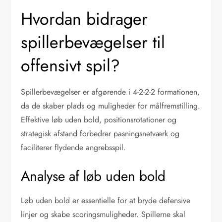
Hvordan bidrager
spillerbevægelser til
offensivt spil?
Spillerbevægelser er afgørende i 4-2-2-2 formationen,
da de skaber plads og muligheder for målfremstilling.
Effektive løb uden bold, positionsrotationer og
strategisk afstand forbedrer pasningsnetværk og
faciliterer flydende angrebsspil.
Analyse af løb uden bold
Løb uden bold er essentielle for at bryde defensive
linjer og skabe scoringsmuligheder. Spillerne skal