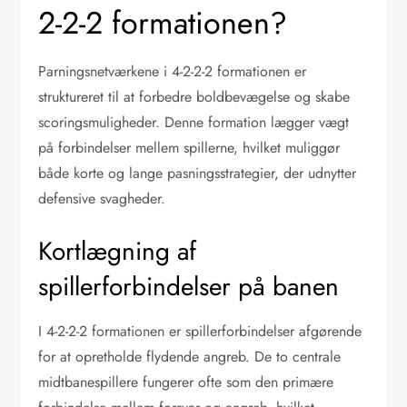
2-2-2 formationen?
Parningsnetværkene i 4-2-2-2 formationen er
struktureret til at forbedre boldbevægelse og skabe
scoringsmuligheder. Denne formation lægger vægt
på forbindelser mellem spillerne, hvilket muliggør
både korte og lange pasningsstrategier, der udnytter
defensive svagheder.
Kortlægning af
spillerforbindelser på banen
I 4-2-2-2 formationen er spillerforbindelser afgørende
for at opretholde flydende angreb. De to centrale
midtbanespillere fungerer ofte som den primære