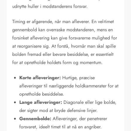
udnytte huller i modstanderens forsvar.
Timing er afgørende, når man afleverer. En vel-timet
gennembold kan overraske modstanderen, mens en
forsinket aflevering kan give forsvarerne mulighed for
at reorganisere sig. At forstå, hvornår man skal spille
bolden fremad eller bevare besiddelse, er essentielt
for at opretholde holdets form og momentum.
Korte afleveringer:
Hurtige, præcise
afleveringer til nærliggende holdkammerater for at
opretholde besiddelse.
Lange afleveringer:
Diagonale eller lige bolde,
der sigter mod at bryde defensive linjer.
Gennembolde:
Afleveringer, der penetrerer
forsvaret, ideelt timet til at nå en angriber.