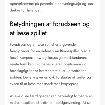
opmærksomme på potentielle afleveringsveje og kan
dække for hinanden.
Betydningen af forudseen og
at læse spillet
Forudseen og at læse spillet er afgørende
færdigheder for en defensiv midtbanespiller. Ved at
forstå kampens flow og forudsige modstanderens
næste træk kan midtbanespilleren positionere sig
fordelagtigt for at interceptere eller udfordre for
bolden. Dette kræver en dyb forståelse af spillet og
evnen til at læse modstandernes kropssprog.
At øve disse færdigheder kan betydeligt forbedre en
midtbanespillers effektivitet i boldgenvinding. At se