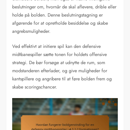
beslutninger om, hvornår de skal aflevere, drible eller
holde på bolden. Denne beslutningstagning er
afgørende for at opretholde besiddelse og skabe
angrebsmuligheder.
Ved effektivt at initiere spil kan den defensive
midtbanespiller sætte tonen for holdets offensive
strategi. De bør forsøge at udnytte de rum, som
modstanderen efterlader, og give muligheder for
kantspillere og angribere til at føre bolden frem og
skabe scoringschancer.