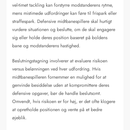
vel-timet tackling kan forstyrre modstanderens rytme,
mens mistimede udfordringer kan føre til frispark eller
straffespark. Defensive midtbanespillere skal hurtigt
vurdere situationen og beslutte, om de skal engagere
sig eller holde deres position baseret på boldens
bane og modstanderens hastighed.
Beslutningstagning involverer at evaluere risikoen
versus belønningen ved hver udfordring. Hvis
midtbanespilleren fornemmer en mulighed for at
genvinde besiddelse uden at kompromittere deres
defensive opgaver, bør de handle beslutsomt.
Omvendt, hvis risikoen er for høj, er det ofte klogere
at opretholde positionen og vente på et bedre
øjeblik.