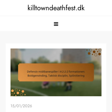
Skip
killtowndeathfest.dk
to
content
15/01/2026