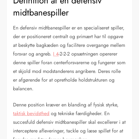
Definition af en defensiv
midtbanespiller
En defensiv midtbanespiller er en specialiseret spiller,
der er positioneret centralt og primært har til opgave
at beskytte bagkæden og facilitere overgange mellem
forsvar og angreb.
I 4
-2-2-2 opsætningen opererer
denne spiller foran centerforsvarerne og fungerer som
et skjold mod modstanderens angribere. Deres rolle
er afgørende for at opretholde holdstrukturen og
balancen.
Denne position kræver en blanding af fysisk styrke,
taktisk bevidsthed
og tekniske færdigheder. En
succesfuld defensiv midtbanespiller skal excellerer i at
interceptere afleveringer, tackle og læse spillet for at