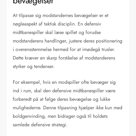
bevægelser
At tilpasse sig modstandernes bevægelser er et
nøgleaspekt af taktisk disciplin. En defensiv
midtbanespiller skal læse spillet og forudse
modstanderens handlinger, justere deres positionering
i overensstemmelse hermed for at imødegå trusler.
Dette kræver en skarp forståelse af modstanderens
styrker og tendenser.
For eksempel, hvis en modspiller ofte bevæger sig
ind i rum, skal den defensive midtbanespiller være
forberedt på at følge deres bevægelse og lukke
mulighederne. Denne tilpasning hjælper ikke kun med
boldgenvinding, men bidrager også til holdets
samlede defensive strategi.