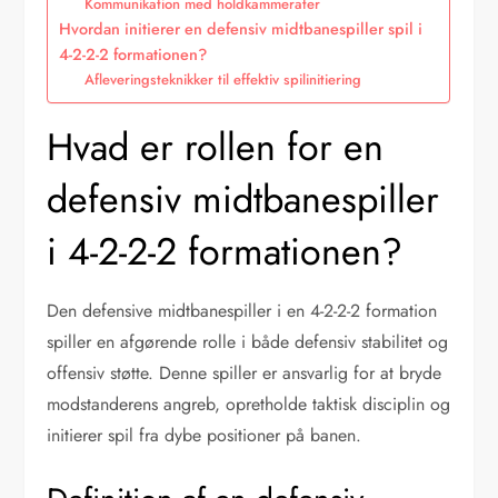
Kommunikation med holdkammerater
Hvordan initierer en defensiv midtbanespiller spil i
4-2-2-2 formationen?
Afleveringsteknikker til effektiv spilinitiering
Hvad er rollen for en
defensiv midtbanespiller
i 4-2-2-2 formationen?
Den defensive midtbanespiller i en 4-2-2-2 formation
spiller en afgørende rolle i både defensiv stabilitet og
offensiv støtte. Denne spiller er ansvarlig for at bryde
modstanderens angreb, opretholde taktisk disciplin og
initierer spil fra dybe positioner på banen.