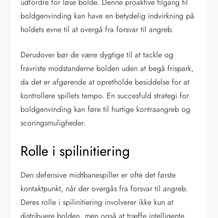
udfordre for løse bolde. Denne proaktive tilgang til
boldgenvinding kan have en betydelig indvirkning på
holdets evne til at overgå fra forsvar til angreb.
Derudover bør de være dygtige til at tackle og
fravriste modstanderne bolden uden at begå frispark,
da det er afgørende at opretholde besiddelse for at
kontrollere spillets tempo. En succesfuld strategi for
boldgenvinding kan føre til hurtige kontraangreb og
scoringsmuligheder.
Rolle i spilinitiering
Den defensive midtbanespiller er ofte det første
kontaktpunkt, når der overgås fra forsvar til angreb.
Deres rolle i spilinitiering involverer ikke kun at
distribuere bolden, men også at træffe intelligente