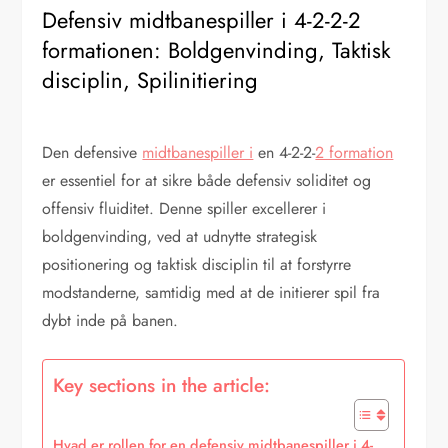
Defensiv midtbanespiller i 4-2-2-2
formationen: Boldgenvinding, Taktisk
disciplin, Spilinitiering
Den defensive
midtbanespiller i
en 4-2-2-
2 formation
er essentiel for at sikre både defensiv soliditet og
offensiv fluiditet. Denne spiller excellerer i
boldgenvinding, ved at udnytte strategisk
positionering og taktisk disciplin til at forstyrre
modstanderne, samtidig med at de initierer spil fra
dybt inde på banen.
Key sections in the article:
Hvad er rollen for en defensiv midtbanespiller i 4-