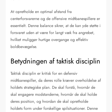
At opretholde en optimal afstand fra
centerforsvarerne og de offensive midtbanespillere er
essentielt. Denne balance sikrer, at de kan yde støtte i
forsvaret uden at være for langt væk fra angrebet,
hvilket muliggør hurtige overgange og effektiv
boldbevægelse.
Betydningen af taktisk disciplin
Taktisk disciplin er kritisk for en defensiv
midtbanespiller, da deres rolle kræver overholdelse af
holdets strategiske plan. De skal forstå, hvornår de
skal engagere modstanderne, hvornår de skal holde
deres position, og hvordan de skal opretholde
holdets form under forskellige spilsituationer. Denne